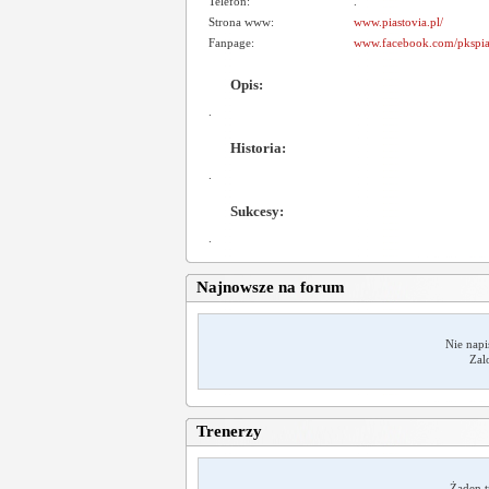
Telefon:
.
Strona www:
www.piastovia.pl/
Fanpage:
www.facebook.com/pkspias
Opis:
.
Historia:
.
Sukcesy:
.
Najnowsze na forum
Nie napi
Zal
Trenerzy
Żaden t