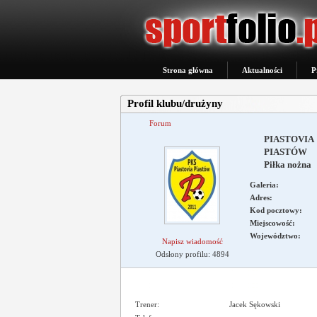
Strona główna
Aktualności
P
Profil klubu/drużyny
Forum
PIASTOVIA
PIASTÓW
Piłka nożna
Galeria:
Adres:
Kod pocztowy:
Miejscowość:
Województwo:
Napisz wiadomość
Odsłony profilu: 4894
Trener:
Jacek Sękowski