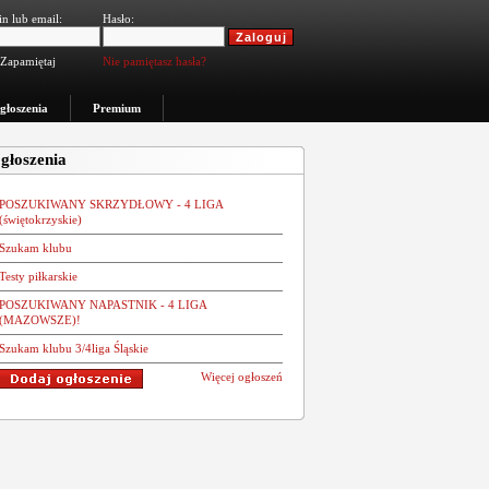
n lub email:
Hasło:
Zapamiętaj
Nie pamiętasz hasła?
głoszenia
Premium
głoszenia
POSZUKIWANY SKRZYDŁOWY - 4 LIGA
(świętokrzyskie)
Szukam klubu
Testy piłkarskie
POSZUKIWANY NAPASTNIK - 4 LIGA
(MAZOWSZE)!
Szukam klubu 3/4liga Śląskie
Więcej ogłoszeń