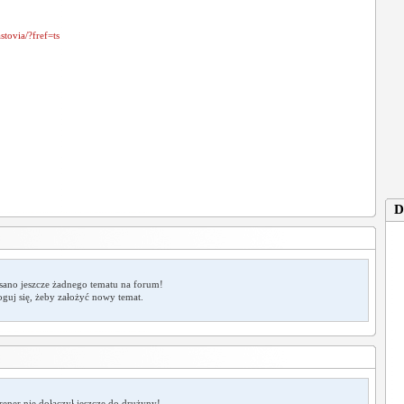
tovia/?fref=ts
D
sano jeszcze żadnego tematu na forum!
oguj się, żeby założyć nowy temat.
rener nie dołączył jeszcze do drużyny!