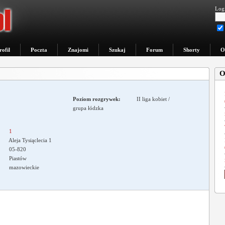
Logi
rofil
Poczta
Znajomi
Szukaj
Forum
Shorty
O
O
Poziom rozgrywek:
II liga kobiet /
grupa łódzka
1
Aleja Tysiąclecia 1
05-820
Piastów
mazowieckie